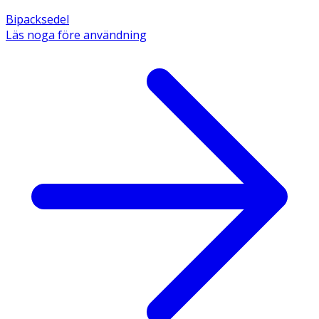
Bipacksedel
Läs noga före användning