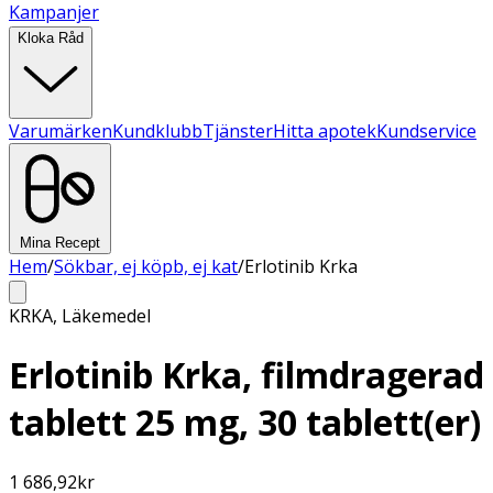
Kampanjer
Kloka Råd
Varumärken
Kundklubb
Tjänster
Hitta apotek
Kundservice
Mina Recept
Hem
/
Sökbar, ej köpb, ej kat
/
Erlotinib Krka
KRKA
,
Läkemedel
Erlotinib Krka, filmdragerad
tablett 25 mg, 30 tablett(er)
1 686,92
kr