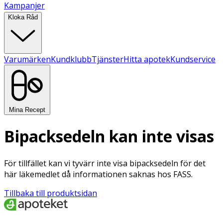
Kampanjer
Kloka Råd
Varumärken
Kundklubb
Tjänster
Hitta apotek
Kundservice
Mina Recept
Bipacksedeln kan inte visas
För tillfället kan vi tyvärr inte visa bipacksedeln för det
här läkemedlet då informationen saknas hos FASS.
Tillbaka till produktsidan