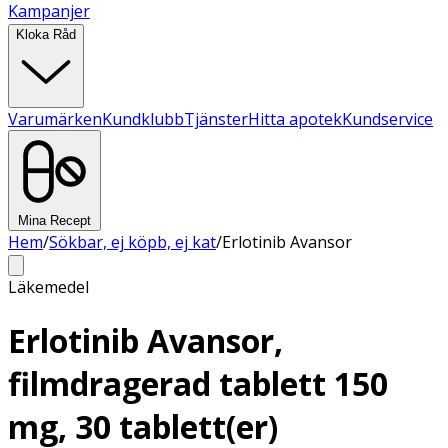
Kampanjer
Kloka Råd
Varumärken
Kundklubb
Tjänster
Hitta apotek
Kundservice
Mina Recept
Hem
/
Sökbar, ej köpb, ej kat
/
Erlotinib Avansor
Läkemedel
Erlotinib Avansor,
filmdragerad tablett 150
mg, 30 tablett(er)