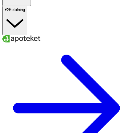
💳Betalning