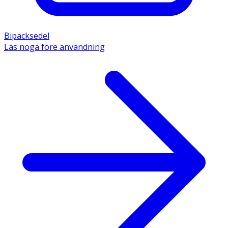
Bipacksedel
Läs noga före användning