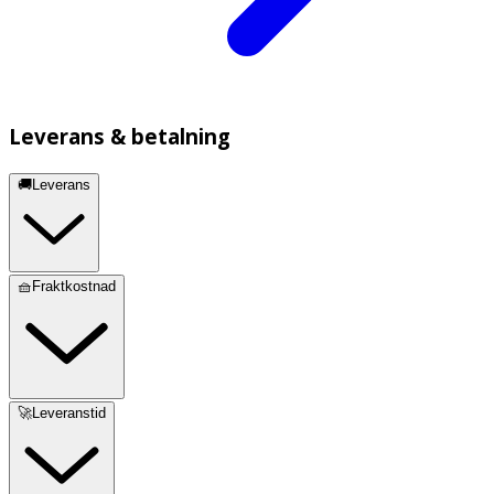
Leverans & betalning
🚚Leverans
🧺Fraktkostnad
🚀Leveranstid