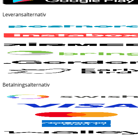
Leveransalternativ
Betalningsalternativ