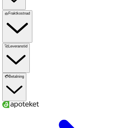
🧺Fraktkostnad
🚀Leveranstid
💳Betalning