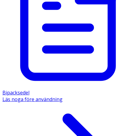
Bipacksedel
Läs noga före användning