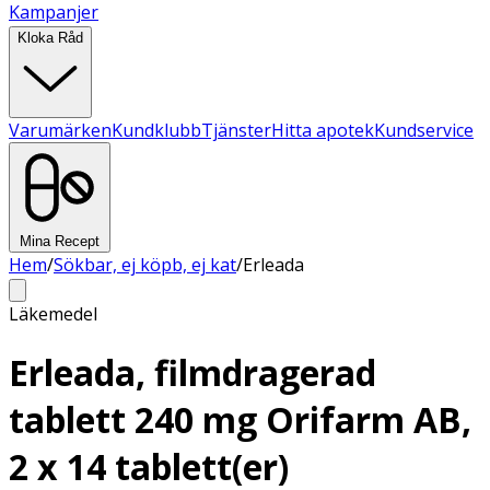
Kampanjer
Kloka Råd
Varumärken
Kundklubb
Tjänster
Hitta apotek
Kundservice
Mina Recept
Hem
/
Sökbar, ej köpb, ej kat
/
Erleada
Läkemedel
Erleada, filmdragerad
tablett 240 mg Orifarm AB,
2 x 14 tablett(er)