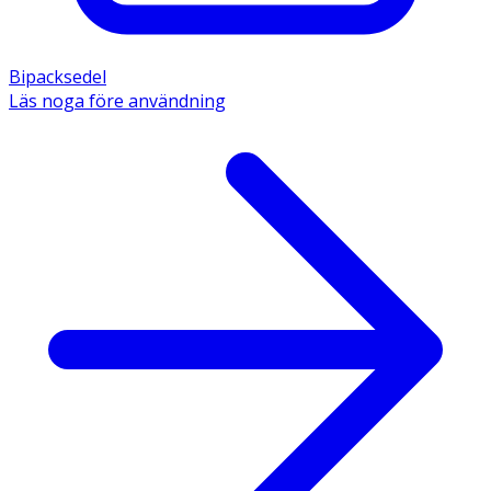
Bipacksedel
Läs noga före användning