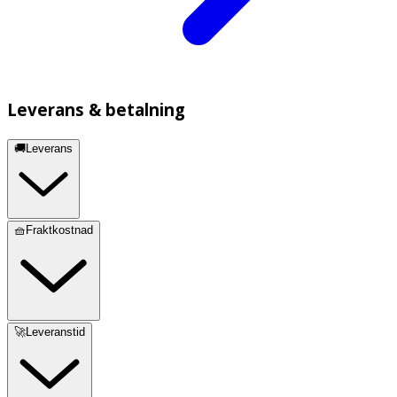
Leverans & betalning
🚚Leverans
🧺Fraktkostnad
🚀Leveranstid