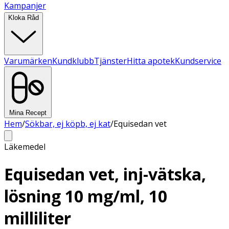
Kampanjer
Kloka Råd
Varumärken
Kundklubb
Tjänster
Hitta apotek
Kundservice
Mina Recept
Hem
/
Sökbar, ej köpb, ej kat
/
Equisedan vet
Läkemedel
Equisedan vet, inj-vätska,
lösning 10 mg/ml, 10
milliliter