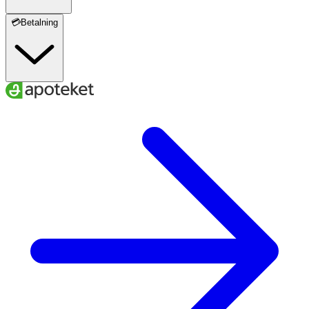
💳Betalning