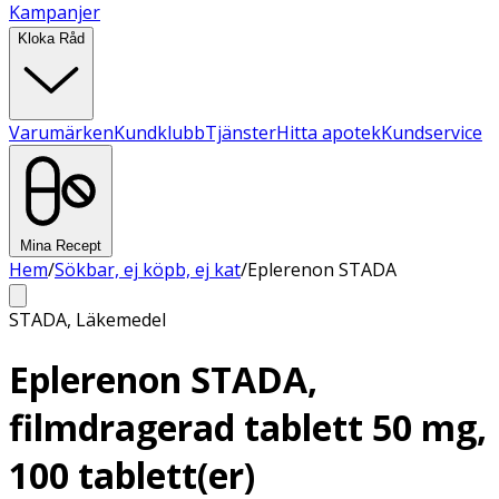
Kampanjer
Kloka Råd
Varumärken
Kundklubb
Tjänster
Hitta apotek
Kundservice
Mina Recept
Hem
/
Sökbar, ej köpb, ej kat
/
Eplerenon STADA
STADA
,
Läkemedel
Eplerenon STADA,
filmdragerad tablett 50 mg,
100 tablett(er)