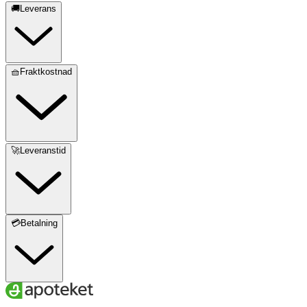
🚚Leverans
🧺Fraktkostnad
🚀Leveranstid
💳Betalning