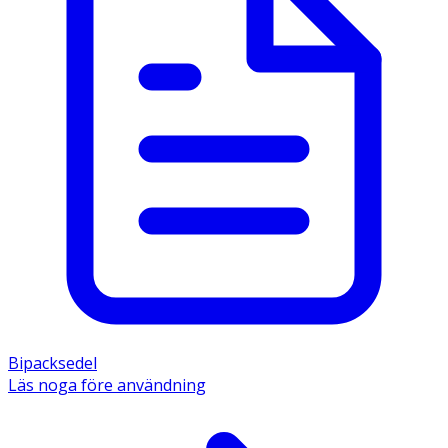
Bipacksedel
Läs noga före användning