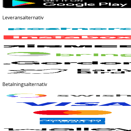
Leveransalternativ
Betalningsalternativ