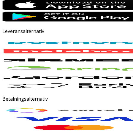
Leveransalternativ
Betalningsalternativ