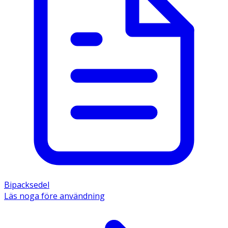
Bipacksedel
Läs noga före användning