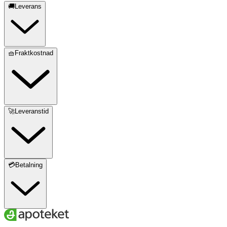
🚚Leverans
🧺Fraktkostnad
🚀Leveranstid
💳Betalning