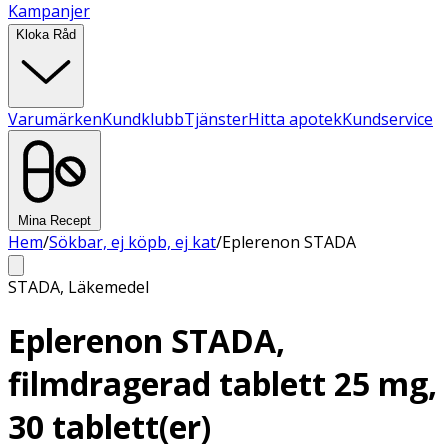
Kampanjer
Kloka Råd
Varumärken
Kundklubb
Tjänster
Hitta apotek
Kundservice
Mina Recept
Hem
/
Sökbar, ej köpb, ej kat
/
Eplerenon STADA
STADA
,
Läkemedel
Eplerenon STADA,
filmdragerad tablett 25 mg,
30 tablett(er)