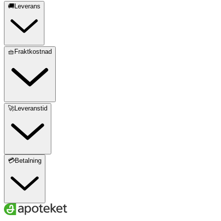
🚚Leverans
🧺Fraktkostnad
🚀Leveranstid
💳Betalning