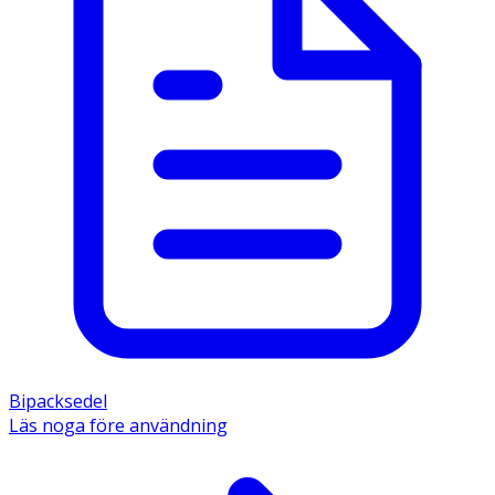
Bipacksedel
Läs noga före användning