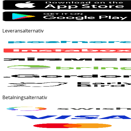
Leveransalternativ
Betalningsalternativ