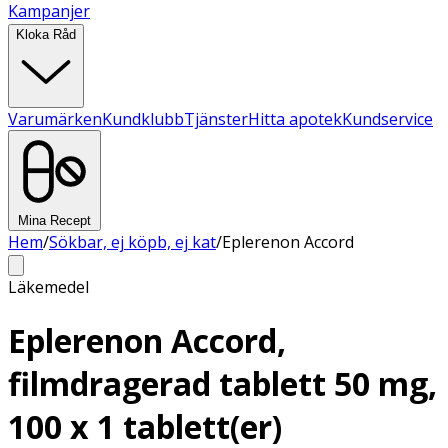
Kampanjer
Kloka Råd
Varumärken
Kundklubb
Tjänster
Hitta apotek
Kundservice
Mina Recept
Hem
/
Sökbar, ej köpb, ej kat
/
Eplerenon Accord
Läkemedel
Eplerenon Accord,
filmdragerad tablett 50 mg,
100 x 1 tablett(er)