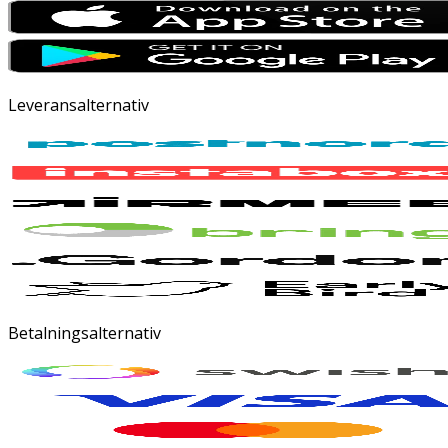
Leveransalternativ
Betalningsalternativ