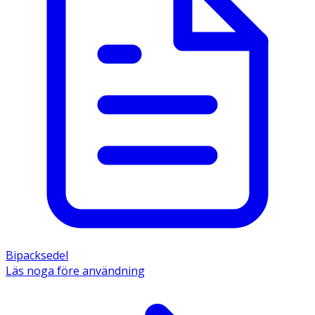
Bipacksedel
Läs noga före användning