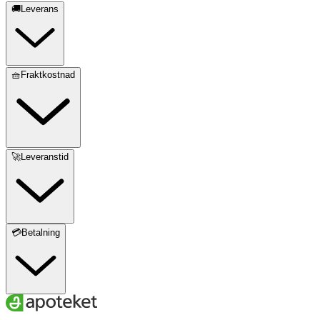
🚚Leverans
🧺Fraktkostnad
🚀Leveranstid
💳Betalning