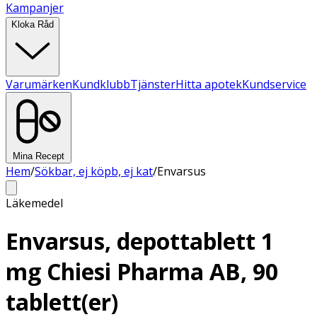
Kampanjer
Kloka Råd
Varumärken
Kundklubb
Tjänster
Hitta apotek
Kundservice
Mina Recept
Hem
/
Sökbar, ej köpb, ej kat
/
Envarsus
Läkemedel
Envarsus, depottablett 1
mg Chiesi Pharma AB, 90
tablett(er)