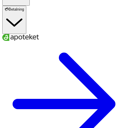
💳Betalning