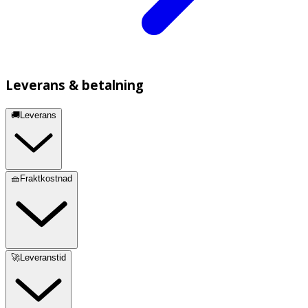
Leverans & betalning
🚚Leverans
🧺Fraktkostnad
🚀Leveranstid