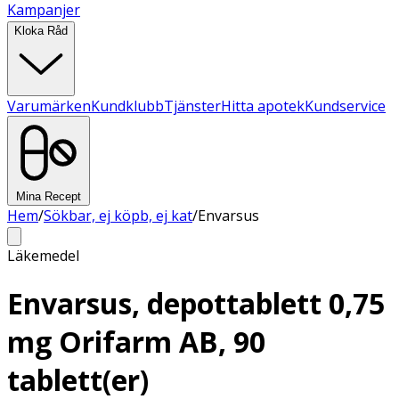
Kampanjer
Kloka Råd
Varumärken
Kundklubb
Tjänster
Hitta apotek
Kundservice
Mina Recept
Hem
/
Sökbar, ej köpb, ej kat
/
Envarsus
Läkemedel
Envarsus, depottablett 0,75
mg Orifarm AB, 90
tablett(er)