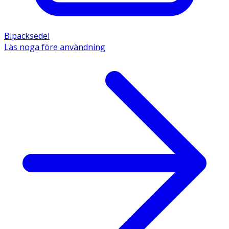
Bipacksedel
Läs noga före användning