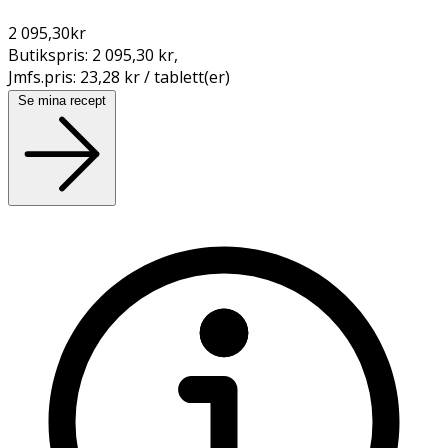
2 095,30
kr
Butikspris:
2 095,30 kr
,
Jmfs.pris:
23,28 kr / tablett(er)
Se mina recept