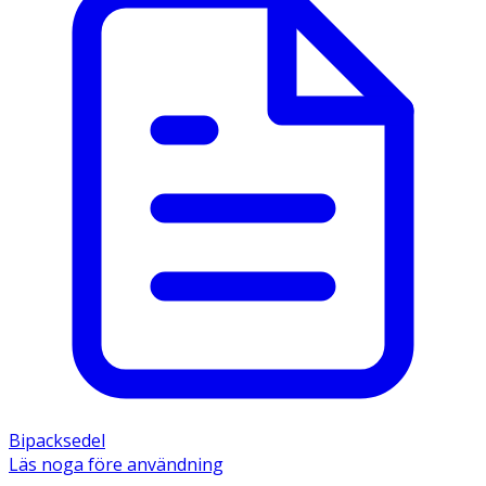
Bipacksedel
Läs noga före användning