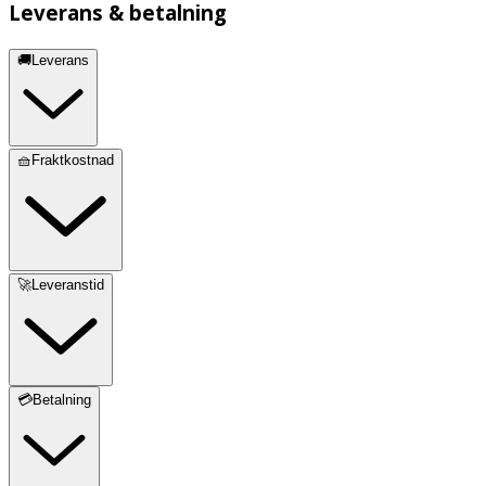
Leverans & betalning
🚚Leverans
🧺Fraktkostnad
🚀Leveranstid
💳Betalning