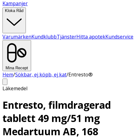
Kampanjer
Kloka Råd
Varumärken
Kundklubb
Tjänster
Hitta apotek
Kundservice
Mina Recept
Hem
/
Sökbar, ej köpb, ej kat
/
Entresto®
Läkemedel
Entresto, filmdragerad
tablett 49 mg/51 mg
Medartuum AB, 168