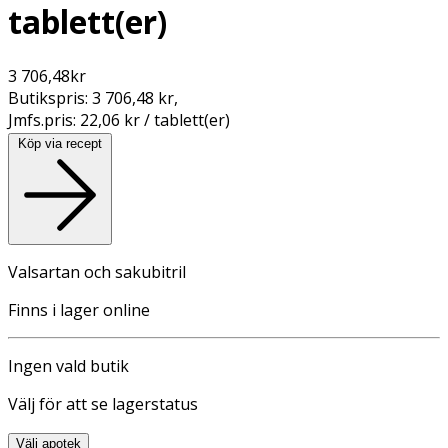
tablett(er)
3 706,48
kr
Butikspris:
3 706,48 kr
,
Jmfs.pris:
22,06 kr / tablett(er)
Köp via recept
Valsartan och sakubitril
Finns i lager online
Ingen vald butik
Välj för att se lagerstatus
Välj apotek