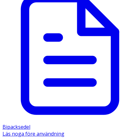
Bipacksedel
Läs noga före användning