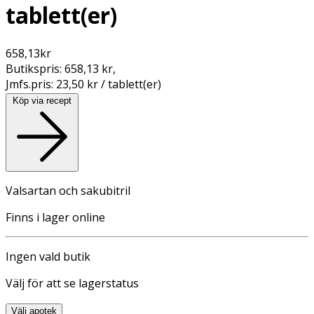
tablett(er)
658,13
kr
Butikspris:
658,13 kr
,
Jmfs.pris:
23,50 kr / tablett(er)
Köp via recept
Valsartan och sakubitril
Finns i lager online
Ingen vald butik
Välj för att se lagerstatus
Välj apotek