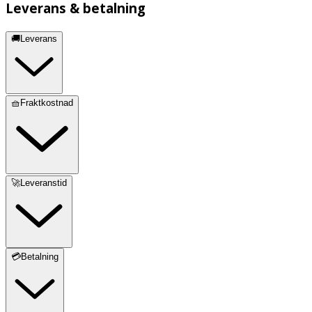
Leverans & betalning
🚚Leverans
🧺Fraktkostnad
🚀Leveranstid
💳Betalning