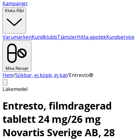
Kampanjer
Kloka Råd
Varumärken
Kundklubb
Tjänster
Hitta apotek
Kundservice
Mina Recept
Hem
/
Sökbar, ej köpb, ej kat
/
Entresto®
Läkemedel
Entresto, filmdragerad
tablett 24 mg/26 mg
Novartis Sverige AB, 28