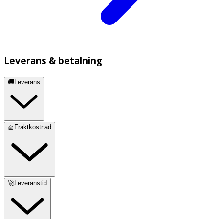
Leverans & betalning
🚚Leverans
🧺Fraktkostnad
🚀Leveranstid