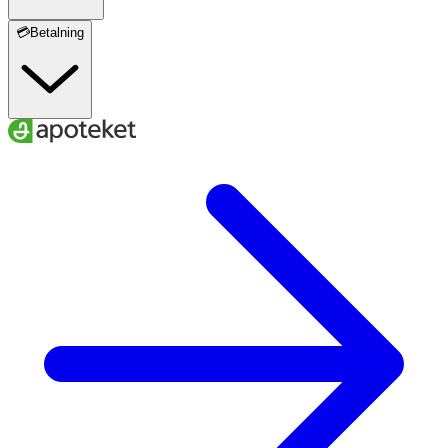
💳Betalning