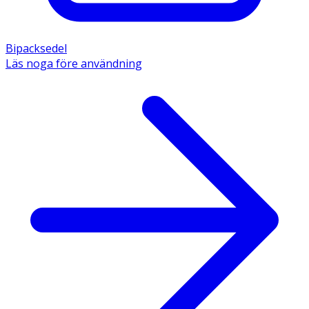
Bipacksedel
Läs noga före användning