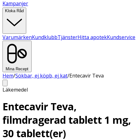
Kampanjer
Kloka Råd
Varumärken
Kundklubb
Tjänster
Hitta apotek
Kundservice
Mina Recept
Hem
/
Sökbar, ej köpb, ej kat
/
Entecavir Teva
Läkemedel
Entecavir Teva,
filmdragerad tablett 1 mg,
30 tablett(er)