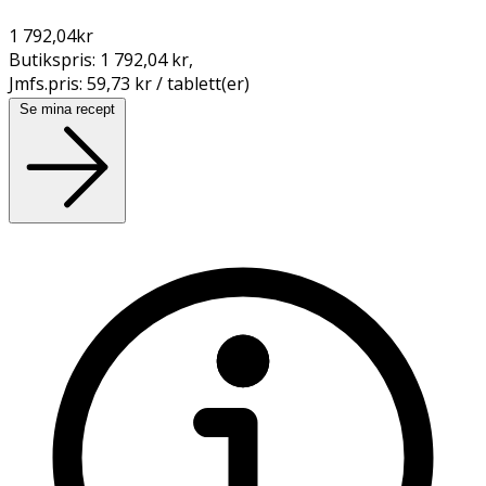
1 792,04
kr
Butikspris:
1 792,04 kr
,
Jmfs.pris:
59,73 kr / tablett(er)
Se mina recept