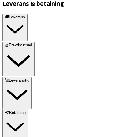
Leverans & betalning
🚚Leverans
🧺Fraktkostnad
🚀Leveranstid
💳Betalning