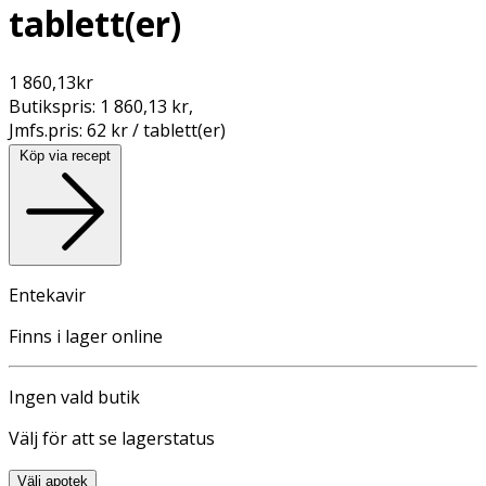
tablett(er)
1 860,13
kr
Butikspris:
1 860,13 kr
,
Jmfs.pris:
62 kr / tablett(er)
Köp via recept
Entekavir
Finns i lager online
Ingen vald butik
Välj för att se lagerstatus
Välj apotek