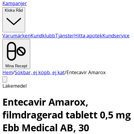
Kampanjer
Kloka Råd
Varumärken
Kundklubb
Tjänster
Hitta apotek
Kundservice
Mina Recept
Hem
/
Sökbar, ej köpb, ej kat
/
Entecavir Amarox
Läkemedel
Entecavir Amarox,
filmdragerad tablett 0,5 mg
Ebb Medical AB, 30