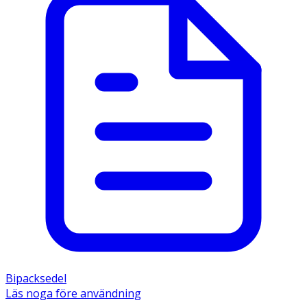
Bipacksedel
Läs noga före användning