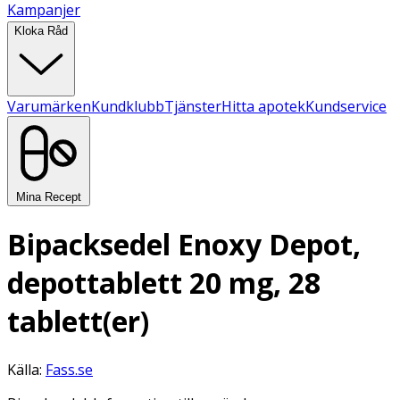
Kampanjer
Kloka Råd
Varumärken
Kundklubb
Tjänster
Hitta apotek
Kundservice
Mina Recept
Bipacksedel Enoxy Depot,
depottablett 20 mg, 28
tablett(er)
Källa:
Fass.se