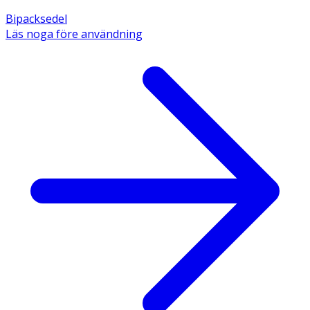
Bipacksedel
Läs noga före användning