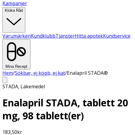
Kampanjer
Kloka Råd
Varumärken
Kundklubb
Tjänster
Hitta apotek
Kundservice
Mina Recept
Hem
/
Sökbar, ej köpb, ej kat
/
Enalapril STADA®
STADA
,
Läkemedel
Enalapril STADA, tablett 20
mg, 98 tablett(er)
183,50
kr