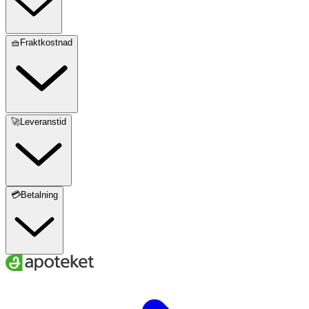
🧺Fraktkostnad
🚀Leveranstid
💳Betalning