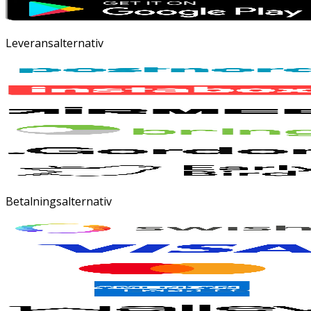
Leveransalternativ
Betalningsalternativ