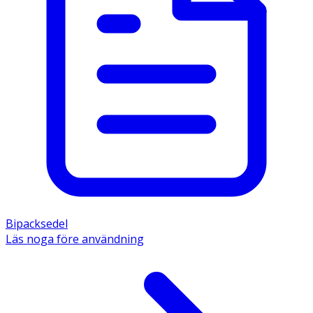
Bipacksedel
Läs noga före användning