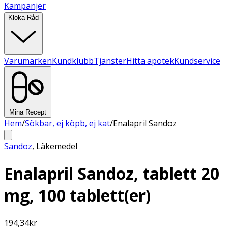
Kampanjer
Kloka Råd
Varumärken
Kundklubb
Tjänster
Hitta apotek
Kundservice
Mina Recept
Hem
/
Sökbar, ej köpb, ej kat
/
Enalapril Sandoz
Sandoz
,
Läkemedel
Enalapril Sandoz, tablett 20
mg, 100 tablett(er)
194,34
kr