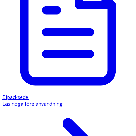
Bipacksedel
Läs noga före användning