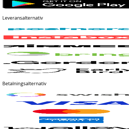
Leveransalternativ
Betalningsalternativ