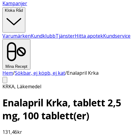
Kampanjer
Kloka Råd
Varumärken
Kundklubb
Tjänster
Hitta apotek
Kundservice
Mina Recept
Hem
/
Sökbar, ej köpb, ej kat
/
Enalapril Krka
KRKA
,
Läkemedel
Enalapril Krka, tablett 2,5
mg, 100 tablett(er)
131,46
kr