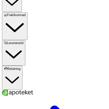
🧺Fraktkostnad
🚀Leveranstid
💳Betalning