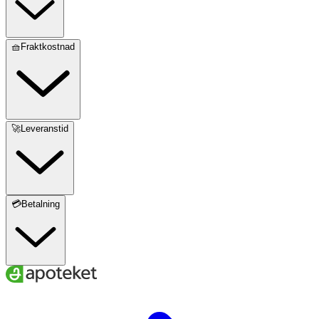
🧺Fraktkostnad
🚀Leveranstid
💳Betalning