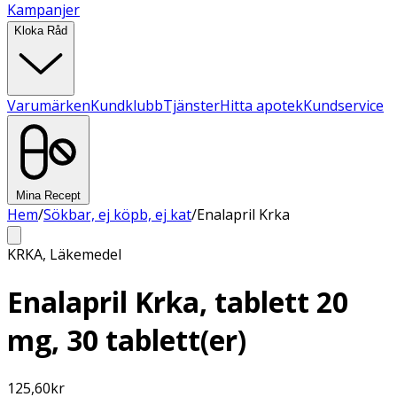
Kampanjer
Kloka Råd
Varumärken
Kundklubb
Tjänster
Hitta apotek
Kundservice
Mina Recept
Hem
/
Sökbar, ej köpb, ej kat
/
Enalapril Krka
KRKA
,
Läkemedel
Enalapril Krka, tablett 20
mg, 30 tablett(er)
125,60
kr