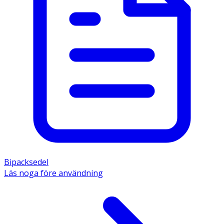
Bipacksedel
Läs noga före användning