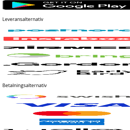
Leveransalternativ
Betalningsalternativ