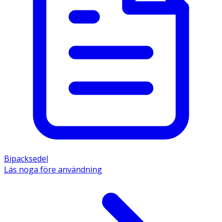
Bipacksedel
Läs noga före användning