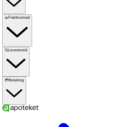
🧺Fraktkostnad
🚀Leveranstid
💳Betalning