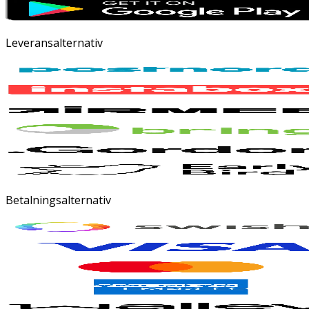
Leveransalternativ
Betalningsalternativ