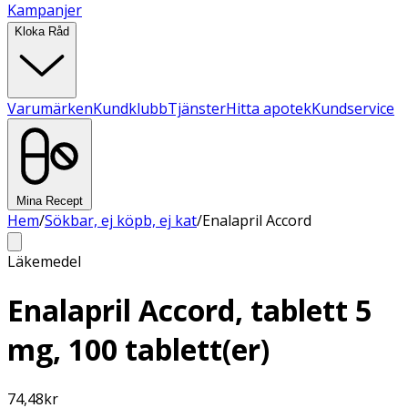
Kampanjer
Kloka Råd
Varumärken
Kundklubb
Tjänster
Hitta apotek
Kundservice
Mina Recept
Hem
/
Sökbar, ej köpb, ej kat
/
Enalapril Accord
Läkemedel
Enalapril Accord, tablett 5
mg, 100 tablett(er)
74,48
kr