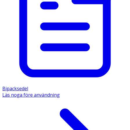
Bipacksedel
Läs noga före användning