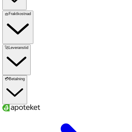
🧺Fraktkostnad
🚀Leveranstid
💳Betalning