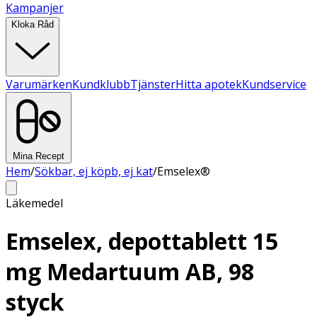
Kampanjer
Kloka Råd
Varumärken
Kundklubb
Tjänster
Hitta apotek
Kundservice
Mina Recept
Hem
/
Sökbar, ej köpb, ej kat
/
Emselex®
Läkemedel
Emselex, depottablett 15
mg Medartuum AB, 98
styck