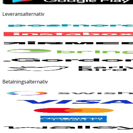
Leveransalternativ
Betalningsalternativ