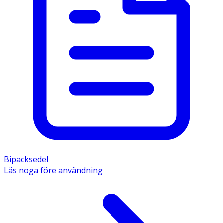
Bipacksedel
Läs noga före användning