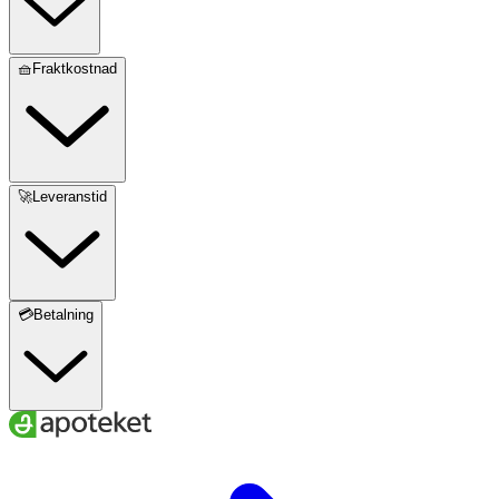
🧺Fraktkostnad
🚀Leveranstid
💳Betalning