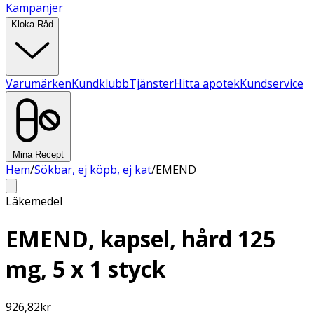
Kampanjer
Kloka Råd
Varumärken
Kundklubb
Tjänster
Hitta apotek
Kundservice
Mina Recept
Hem
/
Sökbar, ej köpb, ej kat
/
EMEND
Läkemedel
EMEND, kapsel, hård 125
mg, 5 x 1 styck
926,82
kr