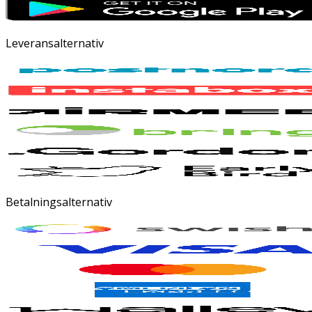
Leveransalternativ
Betalningsalternativ