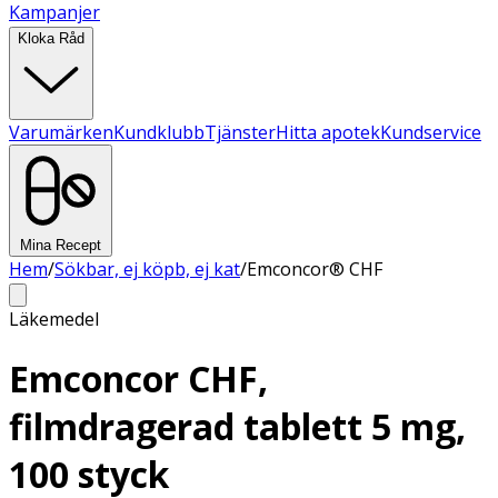
Kampanjer
Kloka Råd
Varumärken
Kundklubb
Tjänster
Hitta apotek
Kundservice
Mina Recept
Hem
/
Sökbar, ej köpb, ej kat
/
Emconcor® CHF
Läkemedel
Emconcor CHF,
filmdragerad tablett 5 mg,
100 styck