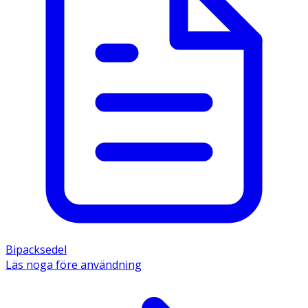
Bipacksedel
Läs noga före användning