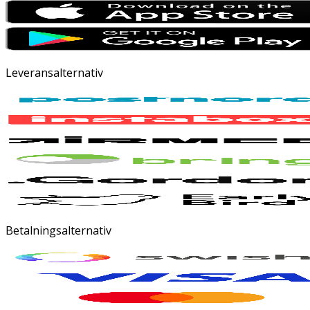
Leveransalternativ
Betalningsalternativ