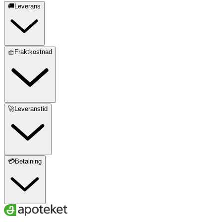
🚚Leverans
🧺Fraktkostnad
🚀Leveranstid
💳Betalning