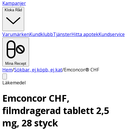
Kampanjer
Kloka Råd
Varumärken
Kundklubb
Tjänster
Hitta apotek
Kundservice
Mina Recept
Hem
/
Sökbar, ej köpb, ej kat
/
Emconcor® CHF
Läkemedel
Emconcor CHF,
filmdragerad tablett 2,5
mg, 28 styck