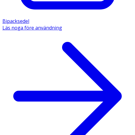
Bipacksedel
Läs noga före användning