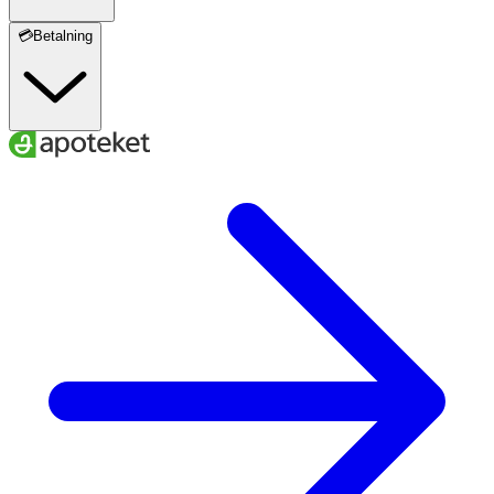
💳Betalning