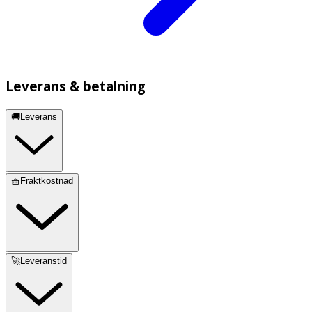
Leverans & betalning
🚚Leverans
🧺Fraktkostnad
🚀Leveranstid