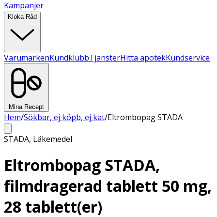
Kampanjer
Kloka Råd
Varumärken
Kundklubb
Tjänster
Hitta apotek
Kundservice
Mina Recept
Hem
/
Sökbar, ej köpb, ej kat
/
Eltrombopag STADA
STADA
,
Läkemedel
Eltrombopag STADA,
filmdragerad tablett 50 mg,
28 tablett(er)