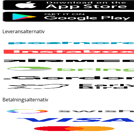
Leveransalternativ
Betalningsalternativ