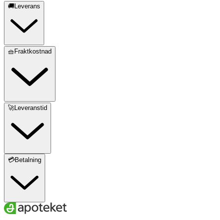
🚚Leverans
🧺Fraktkostnad
🚀Leveranstid
💳Betalning