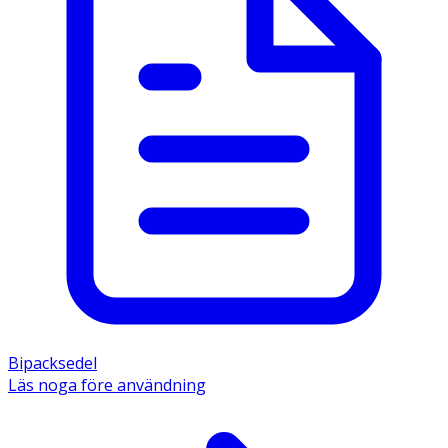
Bipacksedel
Läs noga före användning