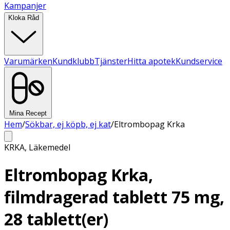
Kampanjer
Kloka Råd
Varumärken
Kundklubb
Tjänster
Hitta apotek
Kundservice
Mina Recept
Hem
/
Sökbar, ej köpb, ej kat
/
Eltrombopag Krka
KRKA
,
Läkemedel
Eltrombopag Krka,
filmdragerad tablett 75 mg,
28 tablett(er)