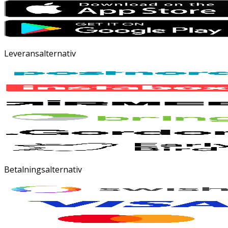
Leveransalternativ
Betalningsalternativ