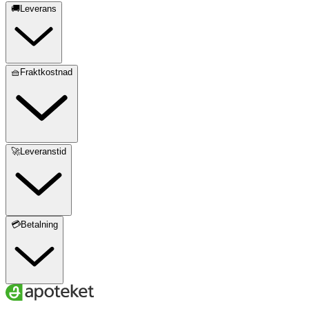
🚚Leverans
🧺Fraktkostnad
🚀Leveranstid
💳Betalning