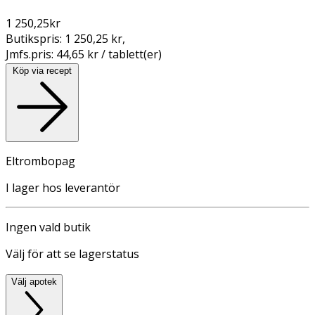
1 250,25
kr
Butikspris:
1 250,25 kr
,
Jmfs.pris:
44,65 kr / tablett(er)
Köp via recept
Eltrombopag
I lager hos leverantör
Ingen vald butik
Välj för att se lagerstatus
Välj apotek