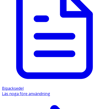
Bipacksedel
Läs noga före användning