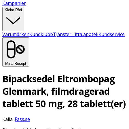
Kampanjer
Kloka Råd
Varumärken
Kundklubb
Tjänster
Hitta apotek
Kundservice
Mina Recept
Bipacksedel Eltrombopag
Glenmark, filmdragerad
tablett 50 mg, 28 tablett(er)
Källa:
Fass.se