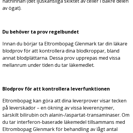
näthinnan (det ljuskänsliga skiktet av celler i bakre delen
av ögat).
Du behöver ta prov regelbundet
Innan du börjar ta Eltrombopag Glenmark tar din läkare
blodprov för att kontrollera dina blodkroppar, bland
annat blodplättarna. Dessa prov upprepas med vissa
mellanrum under tiden du tar läkemedlet.
Blodprov för att kontrollera leverfunktionen
Eltrombopag kan göra att dina leverprover visar tecken
på leverskador – en ökning av vissa leverenzymer,
särskilt bilirubin och alanin-/aspartat-transaminaser. Om
du tar interferon-baserade läkemedel tillsammans med
Eltrombopag Glenmark för behandling av lågt antal