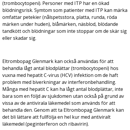
(trombocytopeni). Personer med ITP har en ökad
blödningsrisk. Symtom som patienter med ITP kan märka
omfattar petekier (nålspetsstora, platta, runda, röda
märken under huden), blåmärken, näsblod, blödande
tandkött och blödningar som inte stoppar om de skär sig
eller skadar sig.
Eltrombopag Glenmark kan också användas för att
behandla lågt antal blodplättar (trombocytopeni) hos
vuxna med hepatit C-virus (HCV) infektion om de haft
problem med biverkningar av interferonbehandling.
Många med hepatit C kan ha lågt antal blodplättar, inte
bara som en följd av sjukdomen utan också på grund av
vissa av de antivirala läkemedel som används för att
behandla den. Genom att ta Eltrombopag Glenmark kan
det bli lättare att fullfölja en hel kur med antiviralt
läkemedel (peginterferon och ribavirin).