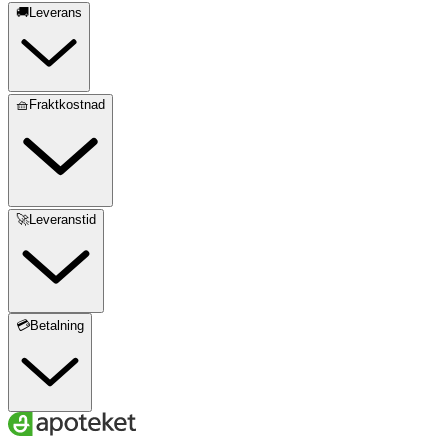
🚚Leverans
🧺Fraktkostnad
🚀Leveranstid
💳Betalning