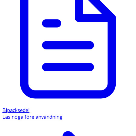
Bipacksedel
Läs noga före användning