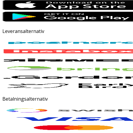
Leveransalternativ
Betalningsalternativ