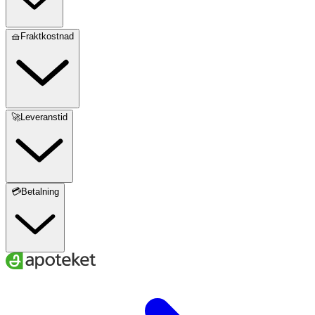
🧺Fraktkostnad
🚀Leveranstid
💳Betalning