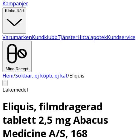
Kampanjer
Kloka Råd
Varumärken
Kundklubb
Tjänster
Hitta apotek
Kundservice
Mina Recept
Hem
/
Sökbar, ej köpb, ej kat
/
Eliquis
Läkemedel
Eliquis, filmdragerad
tablett 2,5 mg Abacus
Medicine A/S, 168