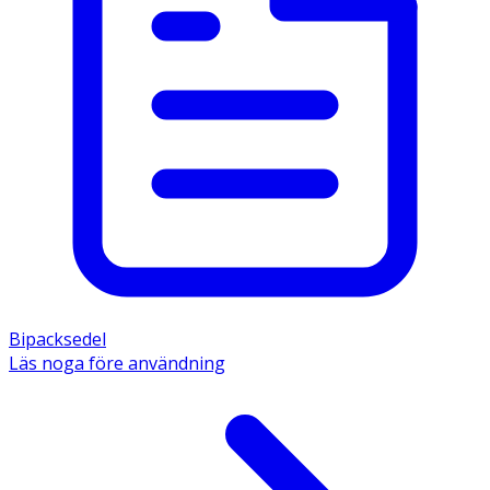
Bipacksedel
Läs noga före användning