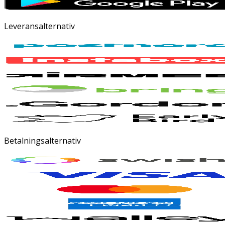
Leveransalternativ
Betalningsalternativ