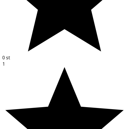
0
st
1