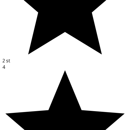
2
st
4