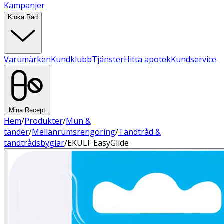
Kampanjer
Kloka Råd
Varumärken
Kundklubb
Tjänster
Hitta apotek
Kundservice
Mina Recept
Hem
/
Produkter
/
Mun &
tänder
/
Mellanrumsrengöring
/
Tandtråd &
tandtrådsbyglar
/
EKULF EasyGlide