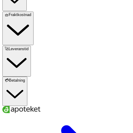
🧺Fraktkostnad
🚀Leveranstid
💳Betalning