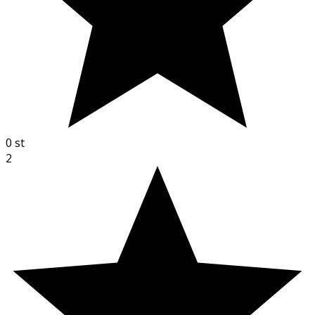
0
st
2