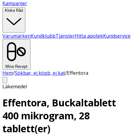
Kampanjer
Kloka Råd
Varumärken
Kundklubb
Tjänster
Hitta apotek
Kundservice
Mina Recept
Hem
/
Sökbar, ej köpb, ej kat
/
Effentora
Läkemedel
Effentora, Buckaltablett
400 mikrogram, 28
tablett(er)