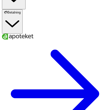
💳Betalning