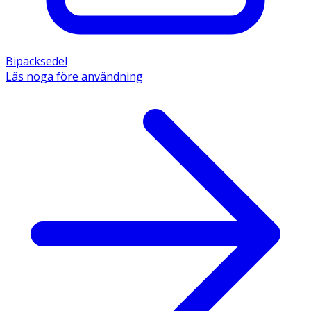
Bipacksedel
Läs noga före användning