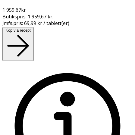
1 959,67
kr
Butikspris:
1 959,67 kr
,
Jmfs.pris:
69,99 kr / tablett(er)
Köp via recept