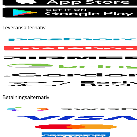
Leveransalternativ
Betalningsalternativ