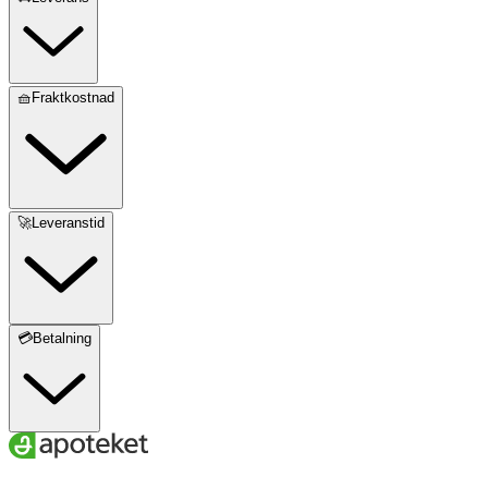
🧺Fraktkostnad
🚀Leveranstid
💳Betalning