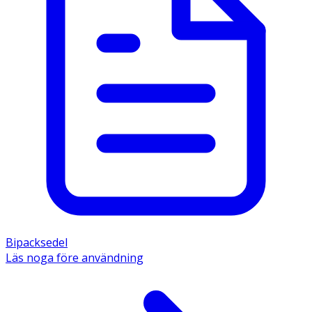
Bipacksedel
Läs noga före användning