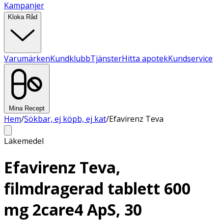
Kampanjer
Kloka Råd
Varumärken
Kundklubb
Tjänster
Hitta apotek
Kundservice
Mina Recept
Hem
/
Sökbar, ej köpb, ej kat
/
Efavirenz Teva
Läkemedel
Efavirenz Teva,
filmdragerad tablett 600
mg 2care4 ApS, 30