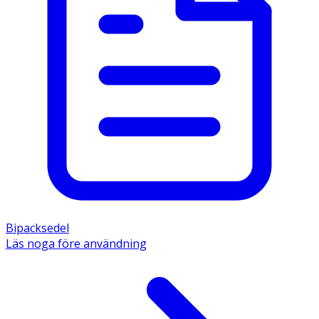
Bipacksedel
Läs noga före användning