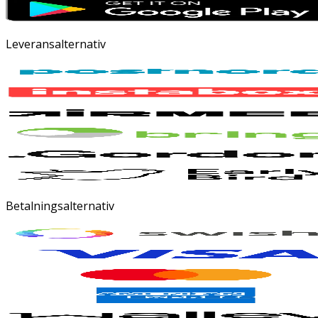
Leveransalternativ
Betalningsalternativ