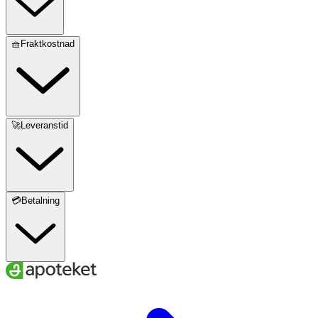
🧺Fraktkostnad
🚀Leveranstid
💳Betalning