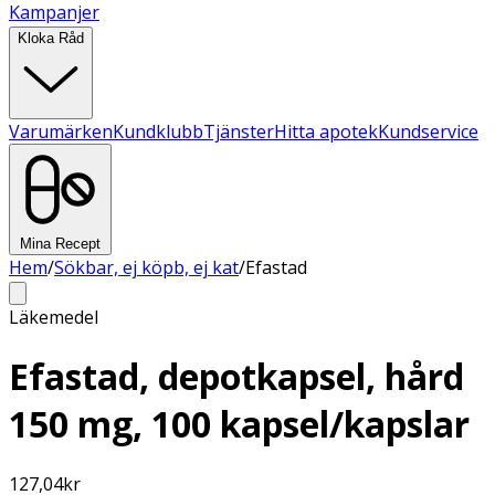
Kampanjer
Kloka Råd
Varumärken
Kundklubb
Tjänster
Hitta apotek
Kundservice
Mina Recept
Hem
/
Sökbar, ej köpb, ej kat
/
Efastad
Läkemedel
Efastad, depotkapsel, hård
150 mg, 100 kapsel/kapslar
127,04
kr