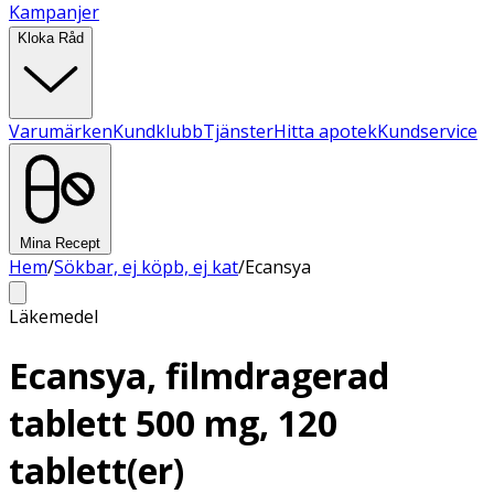
Kampanjer
Kloka Råd
Varumärken
Kundklubb
Tjänster
Hitta apotek
Kundservice
Mina Recept
Hem
/
Sökbar, ej köpb, ej kat
/
Ecansya
Läkemedel
Ecansya, filmdragerad
tablett 500 mg, 120
tablett(er)