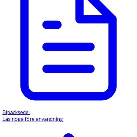
Bipacksedel
Läs noga före användning