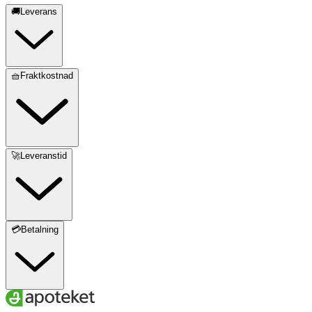
🚚Leverans
🧺Fraktkostnad
🚀Leveranstid
💳Betalning