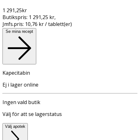
1 291,25
kr
Butikspris:
1 291,25 kr
,
Jmfs.pris:
10,76 kr / tablett(er)
Se mina recept
Kapecitabin
Ej i lager online
Ingen vald butik
Välj för att se lagerstatus
Välj apotek