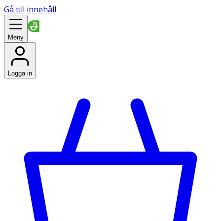
Gå till innehåll
Meny
Logga in