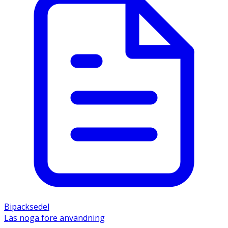
Bipacksedel
Läs noga före användning