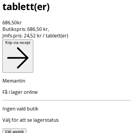
tablett(er)
686,50
kr
Butikspris:
686,50 kr
,
Jmfs.pris:
24,52 kr / tablett(er)
Köp via recept
Memantin
Få i lager online
Ingen vald butik
Välj för att se lagerstatus
Välj apotek