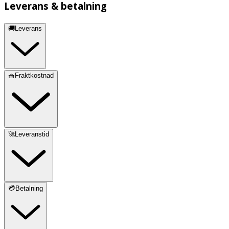
Leverans & betalning
🚚Leverans
🧺Fraktkostnad
🚀Leveranstid
💳Betalning