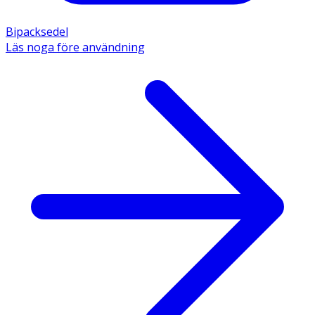
Bipacksedel
Läs noga före användning