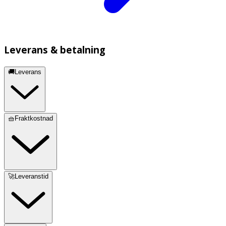
Leverans & betalning
🚚Leverans
🧺Fraktkostnad
🚀Leveranstid