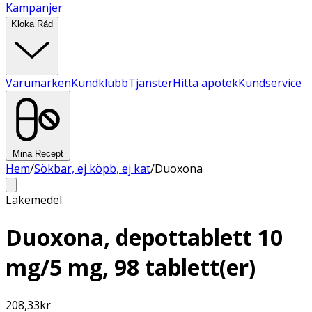
Kampanjer
Kloka Råd
Varumärken
Kundklubb
Tjänster
Hitta apotek
Kundservice
Mina Recept
Hem
/
Sökbar, ej köpb, ej kat
/
Duoxona
Läkemedel
Duoxona, depottablett 10
mg/5 mg, 98 tablett(er)
208,33
kr