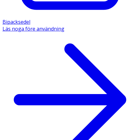
Bipacksedel
Läs noga före användning