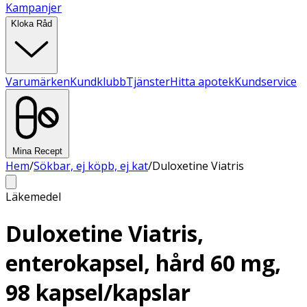
Kampanjer
Kloka Råd
Varumärken
Kundklubb
Tjänster
Hitta apotek
Kundservice
Mina Recept
Hem
/
Sökbar, ej köpb, ej kat
/
Duloxetine Viatris
Läkemedel
Duloxetine Viatris,
enterokapsel, hård 60 mg,
98 kapsel/kapslar