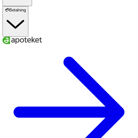
💳Betalning