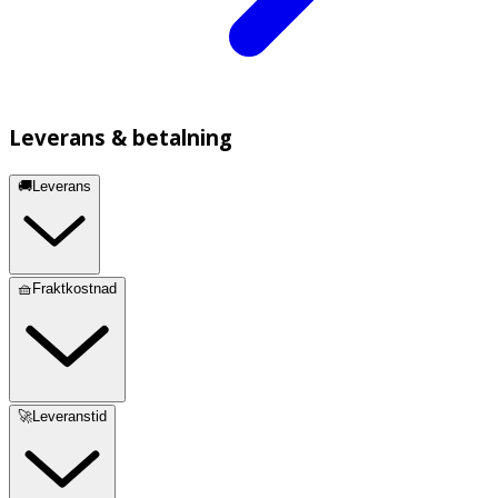
Leverans & betalning
🚚Leverans
🧺Fraktkostnad
🚀Leveranstid