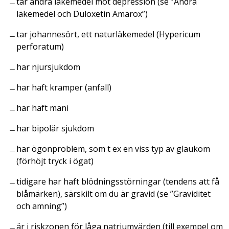
tar andra läkemedel mot depression (se ”Andra
läkemedel och Duloxetin Amarox”)
tar johannesört, ett naturläkemedel (
Hypericum
perforatum
)
har njursjukdom
har haft kramper (anfall)
har haft mani
har bipolär sjukdom
har ögonproblem, som t ex en viss typ av glaukom
(förhöjt tryck i ögat)
tidigare har haft blödningsstörningar (tendens att få
blåmärken), särskilt om du är gravid (se ”Graviditet
och amning”)
är i riskzonen för låga natriumvärden (till exempel om