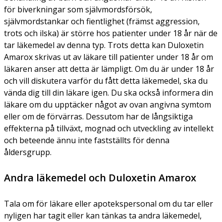
för biverkningar som självmordsförsök,
självmordstankar och fientlighet (främst aggression,
trots och ilska) är större hos patienter under 18 år när de
tar läkemedel av denna typ. Trots detta kan Duloxetin
Amarox skrivas ut av läkare till patienter under 18 år om
läkaren anser att detta är lämpligt. Om du är under 18 år
och vill diskutera varför du fått detta läkemedel, ska du
vända dig till din läkare igen. Du ska också informera din
läkare om du upptäcker något av ovan angivna symtom
eller om de förvärras. Dessutom har de långsiktiga
effekterna på tillväxt, mognad och utveckling av intellekt
och beteende ännu inte fastställts för denna
åldersgrupp.
Andra läkemedel och Duloxetin Amarox
Tala om för läkare eller apotekspersonal om du tar eller
nyligen har tagit eller kan tänkas ta andra läkemedel,