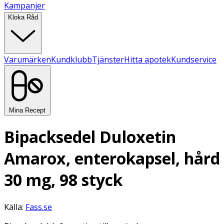
Kampanjer
Kloka Råd
Varumärken
Kundklubb
Tjänster
Hitta apotek
Kundservice
Mina Recept
Bipacksedel Duloxetin
Amarox, enterokapsel, hård
30 mg, 98 styck
Källa:
Fass.se