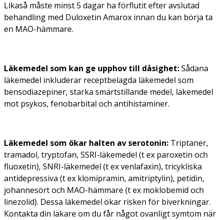
Likaså måste minst 5 dagar ha förflutit efter avslutad
behandling med Duloxetin Amarox innan du kan börja ta
en MAO-hämmare.
Läkemedel som kan ge upphov till dåsighet:
Sådana
läkemedel inkluderar receptbelagda läkemedel som
bensodiazepiner, starka smärtstillande medel, läkemedel
mot psykos, fenobarbital och antihistaminer.
Läkemedel som ökar halten av serotonin:
Triptaner,
tramadol, tryptofan, SSRI-läkemedel (t ex paroxetin och
fluoxetin), SNRI-läkemedel (t ex venlafaxin), tricykliska
antidepressiva (t ex klomipramin, amitriptylin), petidin,
johannesört och MAO-hämmare (t ex moklobemid och
linezolid). Dessa läkemedel ökar risken för biverkningar.
Kontakta din läkare om du får något ovanligt symtom när