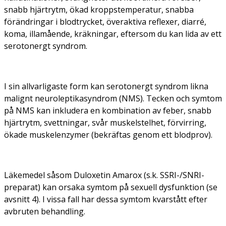
snabb hjärtrytm, ökad kroppstemperatur, snabba
förändringar i blodtrycket, överaktiva reflexer, diarré,
koma, illamående, kräkningar, eftersom du kan lida av ett
serotonergt syndrom.
I sin allvarligaste form kan serotonergt syndrom likna
malignt neuroleptikasyndrom (NMS). Tecken och symtom
på NMS kan inkludera en kombination av feber, snabb
hjärtrytm, svettningar, svår muskelstelhet, förvirring,
ökade muskelenzymer (bekräftas genom ett blodprov).
Läkemedel såsom Duloxetin Amarox (s.k. SSRI-/SNRI-
preparat) kan orsaka symtom på sexuell dysfunktion (se
avsnitt 4). I vissa fall har dessa symtom kvarstått efter
avbruten behandling.