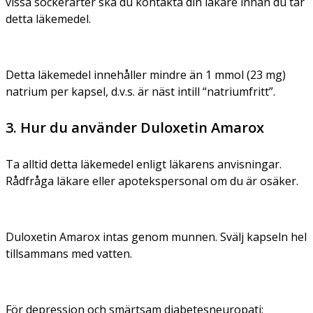
vissa sockerarter ska du kontakta din läkare innan du tar
detta läkemedel.
Detta läkemedel innehåller mindre än 1 mmol (23 mg)
natrium per kapsel, d.v.s. är näst intill “natriumfritt”.
3. Hur du använder Duloxetin Amarox
Ta alltid detta läkemedel enligt läkarens anvisningar.
Rådfråga läkare eller apotekspersonal om du är osäker.
Duloxetin Amarox intas genom munnen. Svälj kapseln hel
tillsammans med vatten.
För depression och smärtsam diabetesneuropati: