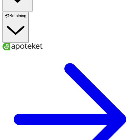
💳Betalning