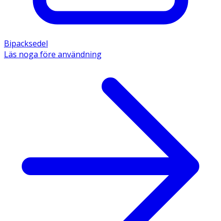
Bipacksedel
Läs noga före användning