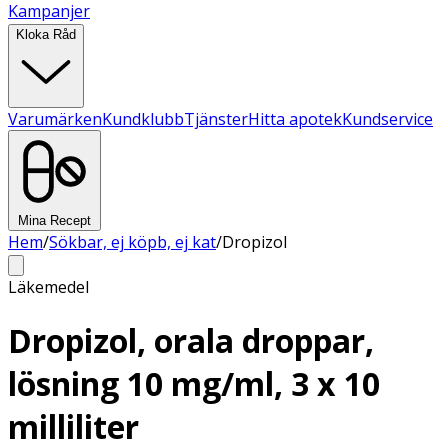
Kampanjer
Kloka Råd
Varumärken
Kundklubb
Tjänster
Hitta apotek
Kundservice
Mina Recept
Hem
/
Sökbar, ej köpb, ej kat
/
Dropizol
Läkemedel
Dropizol, orala droppar,
lösning 10 mg/ml, 3 x 10
milliliter