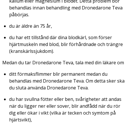
kalium eller magnesium i blodet. Detta problem bör
behandlas innan behandling med Dronedarone Teva
påbörjas.
du är äldre än 75 år,
du har ett tillstånd där dina blodkärl, som förser
hjärtmuskeln med blod, blir förhårdnade och trängre
(kranskärlssjukdom).
Medan du tar Dronedarone Teva, tala med din läkare om
ditt förmaksflimmer blir permanent medan du
behandlas med Dronedarone Teva. Om detta sker ska
du sluta använda Dronedarone Teva.
du har svullna fötter eller ben, svårigheter att andas
när du ligger ner eller sover, blir andfådd när du rör
dig eller ökar i vikt (vilka är tecken och symtom på
hjärtsvikt),