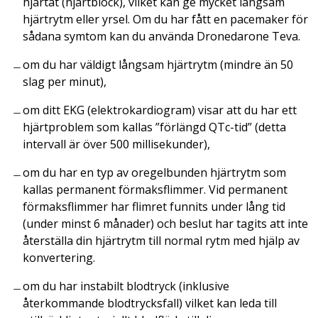
hjärtat (hjärtblock), vilket kan ge mycket långsam
hjärtrytm eller yrsel. Om du har fått en pacemaker för
sådana symtom kan du använda Dronedarone Teva.
om du har väldigt långsam hjärtrytm (mindre än 50
slag per minut),
om ditt EKG (elektrokardiogram) visar att du har ett
hjärtproblem som kallas ”förlängd QTc-tid” (detta
intervall är över 500 millisekunder),
om du har en typ av oregelbunden hjärtrytm som
kallas permanent förmaksflimmer. Vid permanent
förmaksflimmer har flimret funnits under lång tid
(under minst 6 månader) och beslut har tagits att inte
återställa din hjärtrytm till normal rytm med hjälp av
konvertering.
om du har instabilt blodtryck (inklusive
återkommande blodtrycksfall) vilket kan leda till