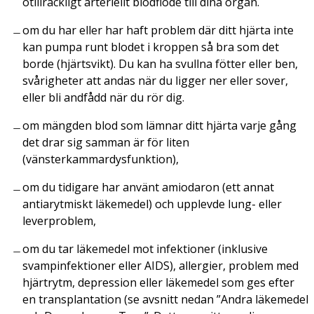
otillräckligt arteriellt blodflöde till dina organ.
om du har eller har haft problem där ditt hjärta inte
kan pumpa runt blodet i kroppen så bra som det
borde (hjärtsvikt). Du kan ha svullna fötter eller ben,
svårigheter att andas när du ligger ner eller sover,
eller bli andfådd när du rör dig.
om mängden blod som lämnar ditt hjärta varje gång
det drar sig samman är för liten
(vänsterkammardysfunktion),
om du tidigare har använt amiodaron (ett annat
antiarytmiskt läkemedel) och upplevde lung- eller
leverproblem,
om du tar läkemedel mot infektioner (inklusive
svampinfektioner eller AIDS), allergier, problem med
hjärtrytm, depression eller läkemedel som ges efter
en transplantation (se avsnitt nedan ”Andra läkemedel