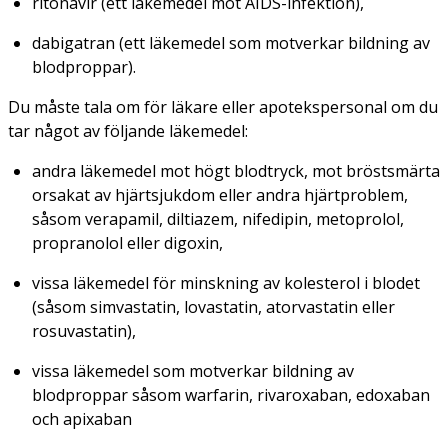
ritonavir (ett läkemedel mot AIDS-infektion),
dabigatran (ett läkemedel som motverkar bildning av
blodproppar).
Du måste tala om för läkare eller apotekspersonal om du
tar något av följande läkemedel:
andra läkemedel mot högt blodtryck, mot bröstsmärta
orsakat av hjärtsjukdom eller andra hjärtproblem,
såsom verapamil, diltiazem, nifedipin, metoprolol,
propranolol eller digoxin,
vissa läkemedel för minskning av kolesterol i blodet
(såsom simvastatin, lovastatin, atorvastatin eller
rosuvastatin),
vissa läkemedel som motverkar bildning av
blodproppar såsom warfarin, rivaroxaban, edoxaban
och apixaban