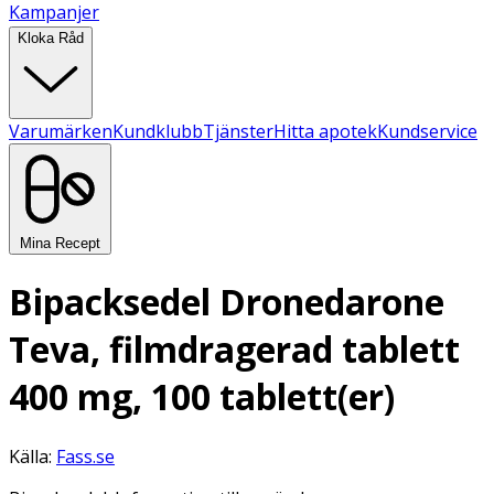
Kampanjer
Kloka Råd
Varumärken
Kundklubb
Tjänster
Hitta apotek
Kundservice
Mina Recept
Bipacksedel Dronedarone
Teva, filmdragerad tablett
400 mg, 100 tablett(er)
Källa:
Fass.se