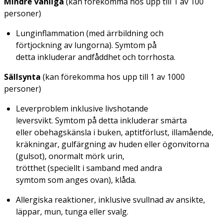
Mindre vanliga
(kan förekomma hos upp till 1 av 100
personer)
Lunginflammation (med ärrbildning och
förtjockning av lungorna). Symtom på
detta inkluderar andfåddhet och torrhosta.
Sällsynta
(kan förekomma hos upp till 1 av 1000
personer)
Leverproblem inklusive livshotande
leversvikt. Symtom på detta inkluderar smärta
eller obehagskänsla i buken, aptitförlust, illamående,
kräkningar, gulfärgning av huden eller ögonvitorna
(gulsot), onormalt mörk urin,
trötthet (speciellt i samband med andra
symtom som anges ovan), klåda.
Allergiska reaktioner, inklusive svullnad av ansikte,
läppar, mun, tunga eller svalg.