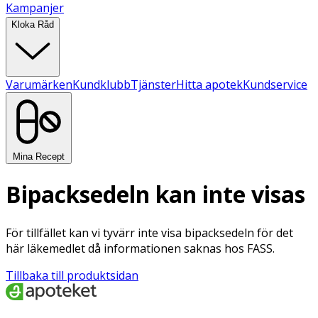
Kampanjer
Kloka Råd
Varumärken
Kundklubb
Tjänster
Hitta apotek
Kundservice
Mina Recept
Bipacksedeln kan inte visas
För tillfället kan vi tyvärr inte visa bipacksedeln för det
här läkemedlet då informationen saknas hos FASS.
Tillbaka till produktsidan