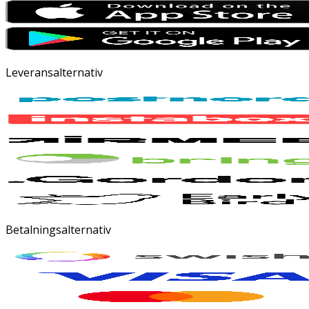
Leveransalternativ
Betalningsalternativ