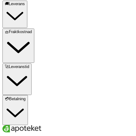
🚚Leverans
🧺Fraktkostnad
🚀Leveranstid
💳Betalning