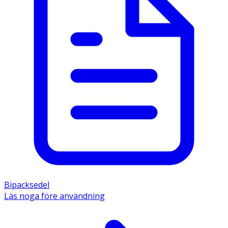
Bipacksedel
Läs noga före användning