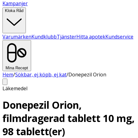
Kampanjer
Kloka Råd
Varumärken
Kundklubb
Tjänster
Hitta apotek
Kundservice
Mina Recept
Hem
/
Sökbar, ej köpb, ej kat
/
Donepezil Orion
Läkemedel
Donepezil Orion,
filmdragerad tablett 10 mg,
98 tablett(er)