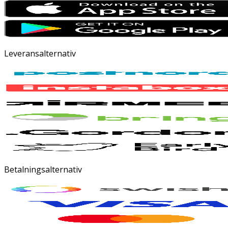
Leveransalternativ
Betalningsalternativ