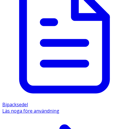
Bipacksedel
Läs noga före användning