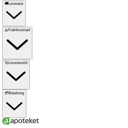
🚚Leverans
🧺Fraktkostnad
🚀Leveranstid
💳Betalning