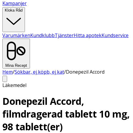
Kampanjer
Kloka Råd
Varumärken
Kundklubb
Tjänster
Hitta apotek
Kundservice
Mina Recept
Hem
/
Sökbar, ej köpb, ej kat
/
Donepezil Accord
Läkemedel
Donepezil Accord,
filmdragerad tablett 10 mg,
98 tablett(er)