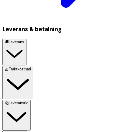
Leverans & betalning
🚚Leverans
🧺Fraktkostnad
🚀Leveranstid