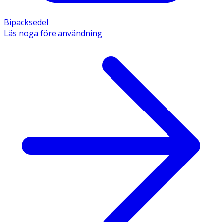
Bipacksedel
Läs noga före användning