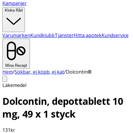
Kampanjer
Kloka Råd
Varumärken
Kundklubb
Tjänster
Hitta apotek
Kundservice
Mina Recept
Hem
/
Sökbar, ej köpb, ej kat
/
Dolcontin®
Läkemedel
Dolcontin, depottablett 10
mg, 49 x 1 styck
131
kr