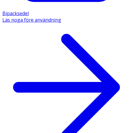
Bipacksedel
Läs noga före användning