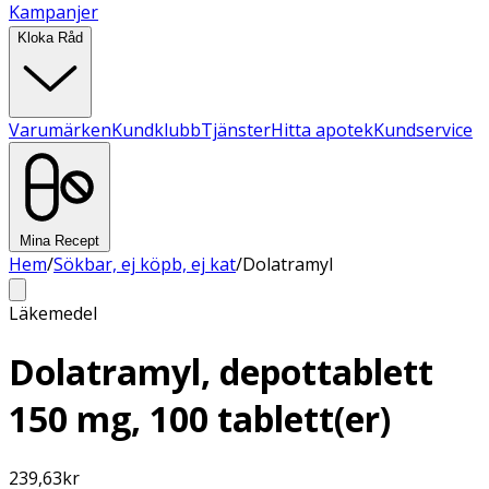
Kampanjer
Kloka Råd
Varumärken
Kundklubb
Tjänster
Hitta apotek
Kundservice
Mina Recept
Hem
/
Sökbar, ej köpb, ej kat
/
Dolatramyl
Läkemedel
Dolatramyl, depottablett
150 mg, 100 tablett(er)
239,63
kr