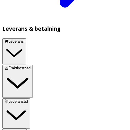
Leverans & betalning
🚚Leverans
🧺Fraktkostnad
🚀Leveranstid