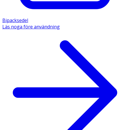
Bipacksedel
Läs noga före användning