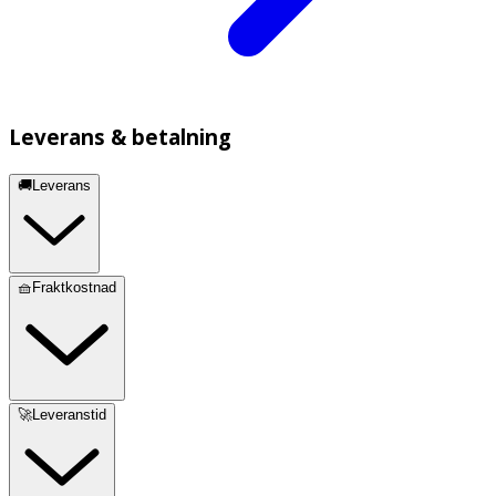
Leverans & betalning
🚚Leverans
🧺Fraktkostnad
🚀Leveranstid