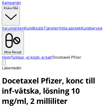
Kampanjer
Kloka Råd
Varumärken
Kundklubb
Tjänster
Hitta apotek
Kundservice
Mina Recept
Hem
/
Sökbar, ej köpb, ej kat
/
Docetaxel Pfizer
Läkemedel
Docetaxel Pfizer, konc till
inf-vätska, lösning 10
mg/ml, 2 milliliter