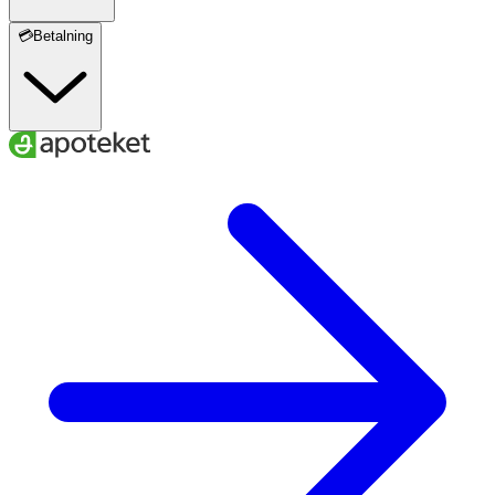
💳Betalning