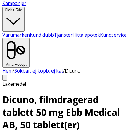
Kampanjer
Kloka Råd
Varumärken
Kundklubb
Tjänster
Hitta apotek
Kundservice
Mina Recept
Hem
/
Sökbar, ej köpb, ej kat
/
Dicuno
Läkemedel
Dicuno, filmdragerad
tablett 50 mg Ebb Medical
AB, 50 tablett(er)