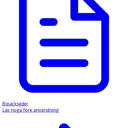
Bipacksedel
Läs noga före användning