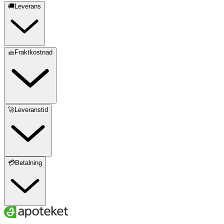
🚚Leverans
🧺Fraktkostnad
🚀Leveranstid
💳Betalning