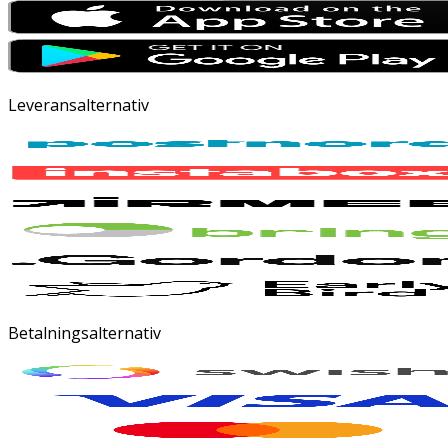
Leveransalternativ
Betalningsalternativ