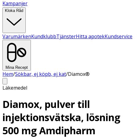
Kampanjer
Kloka Råd
Varumärken
Kundklubb
Tjänster
Hitta apotek
Kundservice
Mina Recept
Hem
/
Sökbar, ej köpb, ej kat
/
Diamox®
Läkemedel
Diamox, pulver till
injektionsvätska, lösning
500 mg Amdipharm