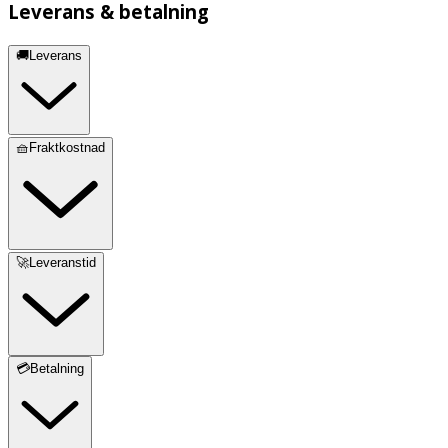
Leverans & betalning
🚚Leverans
🧺Fraktkostnad
🚀Leveranstid
💳Betalning