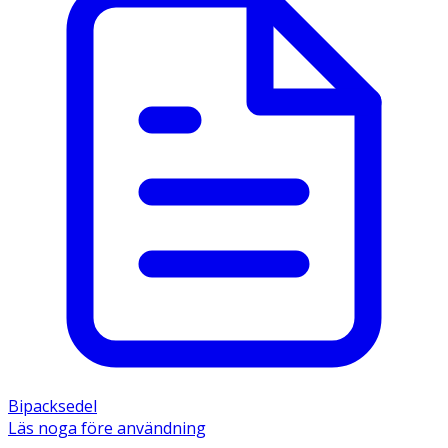
Bipacksedel
Läs noga före användning