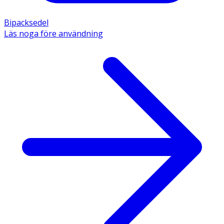
Bipacksedel
Läs noga före användning