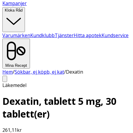
Kampanjer
Kloka Råd
Varumärken
Kundklubb
Tjänster
Hitta apotek
Kundservice
Mina Recept
Hem
/
Sökbar, ej köpb, ej kat
/
Dexatin
Läkemedel
Dexatin, tablett 5 mg, 30
tablett(er)
261,11
kr