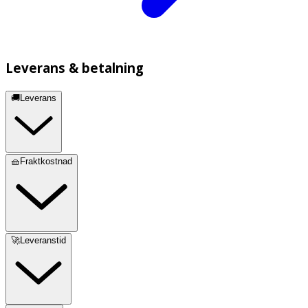
Leverans & betalning
🚚Leverans
🧺Fraktkostnad
🚀Leveranstid