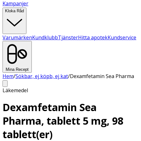
Kampanjer
Kloka Råd
Varumärken
Kundklubb
Tjänster
Hitta apotek
Kundservice
Mina Recept
Hem
/
Sökbar, ej köpb, ej kat
/
Dexamfetamin Sea Pharma
Läkemedel
Dexamfetamin Sea
Pharma, tablett 5 mg, 98
tablett(er)