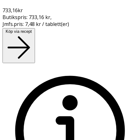
733,16
kr
Butikspris:
733,16 kr
,
Jmfs.pris:
7,48 kr / tablett(er)
Köp via recept