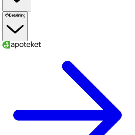
💳Betalning