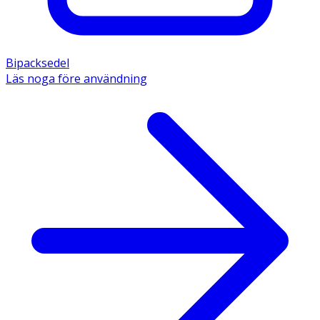
Bipacksedel
Läs noga före användning