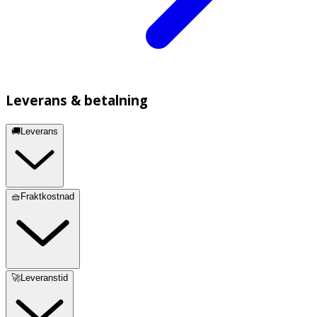
Leverans & betalning
🚚Leverans
🧺Fraktkostnad
🚀Leveranstid